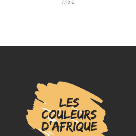
7,90
€