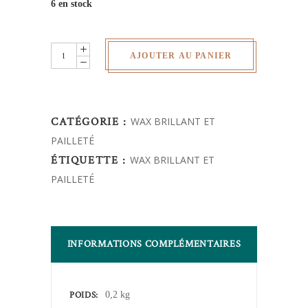
6 en stock
Wax
AJOUTER AU PANIER
brillant-
au
yard
CATÉGORIE :
WAX BRILLANT ET
quantity
PAILLETÉ
ÉTIQUETTE :
WAX BRILLANT ET
PAILLETÉ
INFORMATIONS COMPLÉMENTAIRES
POIDS
0,2 kg