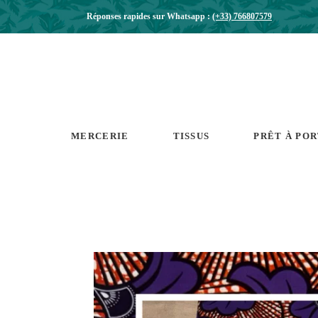
Réponses rapides sur Whatsapp :
(+33) 766807579
MERCERIE
TISSUS
PRÊT À PO