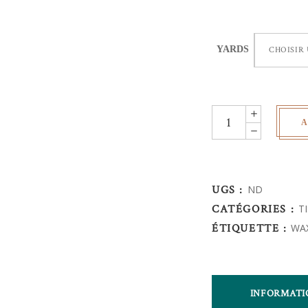
YARDS
CHOISIR
Wax
A
Africain
-
fleur
de
UGS :
ND
mariage
CATÉGORIES :
T
quantity
ÉTIQUETTE :
WA
INFORMATI