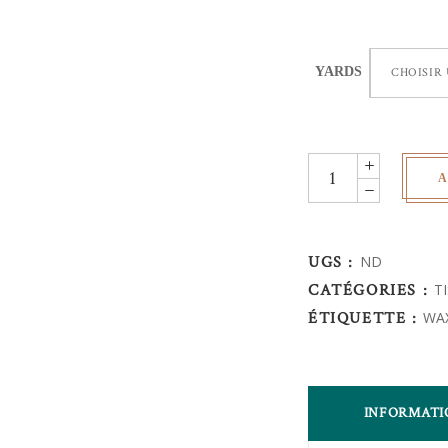
YARDS
CHOISIR
Wax
A
Africain
-
montgolfières
UGS :
ND
quantity
CATÉGORIES :
T
ÉTIQUETTE :
WA
INFORMATI