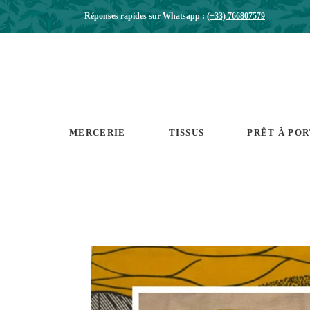
Réponses rapides sur Whatsapp :
(+33) 766807579
MERCERIE
TISSUS
PRÊT À PO