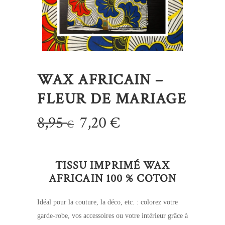
WAX AFRICAIN –
FLEUR DE MARIAGE
Le
Le
8,95
7,20
€
€
prix
prix
initial
actuel
TISSU IMPRIMÉ WAX
était :
est :
AFRICAIN 100 % COTON
8,95 €.
7,20 €.
Idéal pour la couture, la déco, etc. : colorez votre
garde-robe, vos accessoires ou votre intérieur grâce à