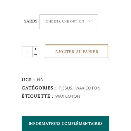
YARDS
CHOISIR UNE OPTION
Wax
AJOUTER AU PANIER
Africain
-
fleur
UGS :
ND
de
CATÉGORIES :
TISSUS
,
WAX COTON
mariage
ÉTIQUETTE :
WAX COTON
quantity
INFORMATIONS COMPLÉMENTAIRES