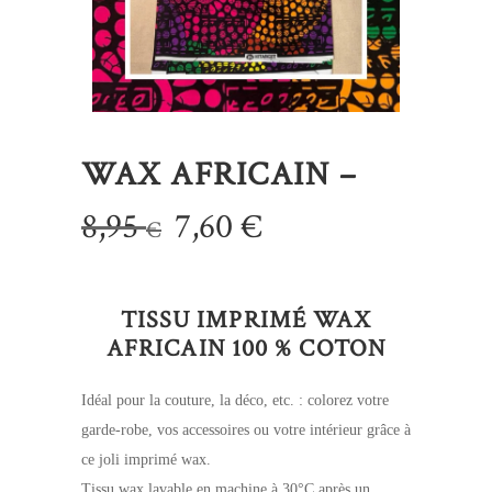
WAX AFRICAIN –
Le
Le
8,95
7,60
€
€
prix
prix
initial
actuel
TISSU IMPRIMÉ WAX
était :
est :
AFRICAIN 100 % COTON
8,95 €.
7,60 €.
Idéal pour la couture, la déco, etc. : colorez votre
garde-robe, vos accessoires ou votre intérieur grâce à
ce joli imprimé wax.
Tissu wax lavable en machine à 30°C après un