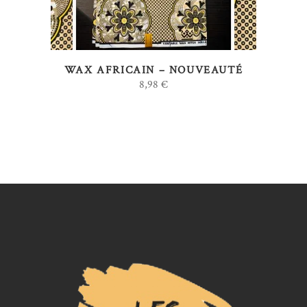
variations.
Les
options
WAX AFRICAIN – NOUVEAUTÉ
peuvent
8,98
€
être
choisies
sur
la
page
du
produit