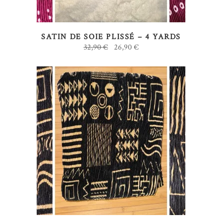
SATIN DE SOIE PLISSÉ – 4 YARDS
Le
Le
32,90
€
26,90
€
prix
prix
initial
actuel
était :
est :
32,90 €.
26,90 €.
AJOUTER AU PANIER