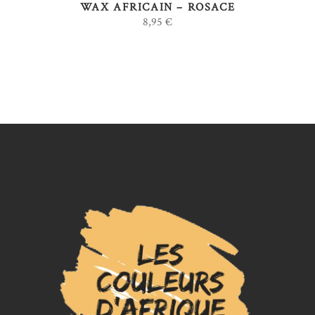
WAX AFRICAIN – ROSACE
peuvent
8,95
€
être
choisies
sur
la
page
du
produit