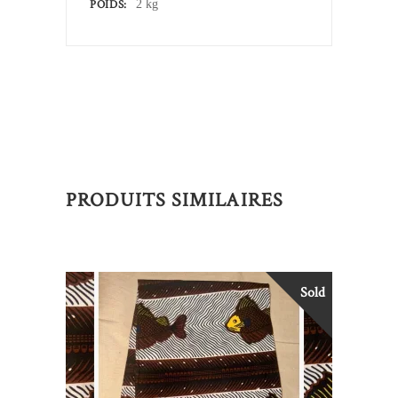
POIDS
2 kg
PRODUITS SIMILAIRES
Sold
Ce