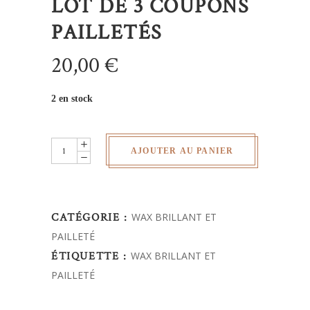
LOT DE 3 COUPONS
PAILLETÉS
20,00
€
2 en stock
Lot
AJOUTER AU PANIER
de
3
coupons
CATÉGORIE :
WAX BRILLANT ET
pailletés
PAILLETÉ
quantity
ÉTIQUETTE :
WAX BRILLANT ET
PAILLETÉ