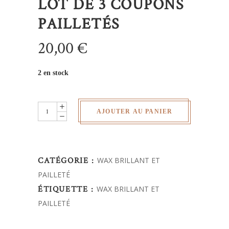
LOT DE 3 COUPONS
PAILLETÉS
20,00
€
2 en stock
lot
AJOUTER AU PANIER
de
3
coupons
CATÉGORIE :
WAX BRILLANT ET
pailletés
PAILLETÉ
quantity
ÉTIQUETTE :
WAX BRILLANT ET
PAILLETÉ