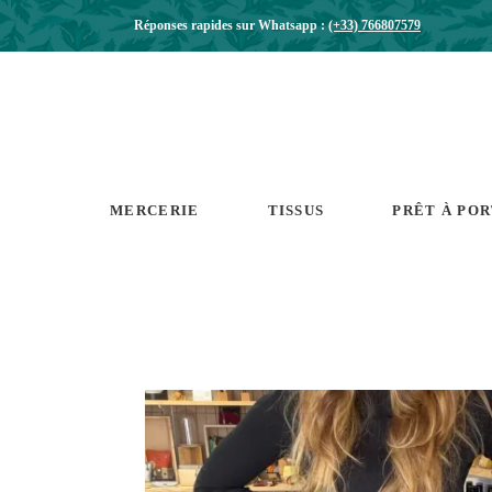
Réponses rapides sur Whatsapp :
(+33) 766807579
MERCERIE
TISSUS
PRÊT À PO