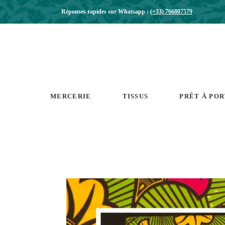
Réponses rapides sur Whatsapp :
(+33) 766807579
MERCERIE
TISSUS
PRÊT À PO