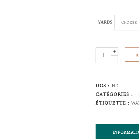
YARDS
CHOISIR
Wax
A
Africain
-
fleurs
de
UGS :
ND
mariage
CATÉGORIES :
T
quantity
ÉTIQUETTE :
WA
INFORMATI