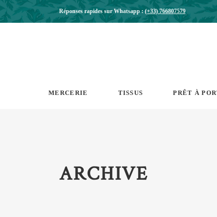
Réponses rapides sur Whatsapp :
(+33) 766807579
MERCERIE
TISSUS
PRÊT À PO
ARCHIVE