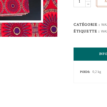
A
pailletés
-
au
yard
CATÉGORIE :
WAX
quantity
ÉTIQUETTE :
WAX
INF
POIDS
0,2 kg