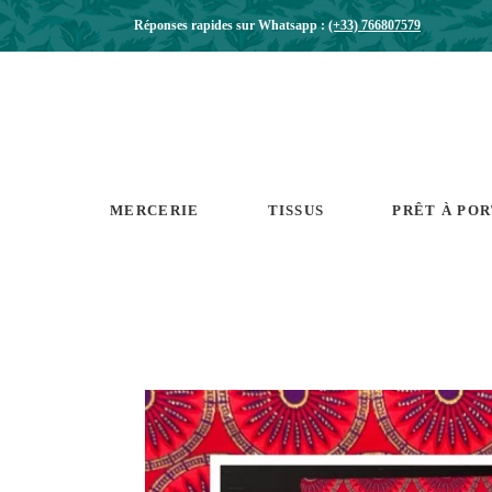
Réponses rapides sur Whatsapp :
(+33) 766807579
MERCERIE
TISSUS
PRÊT À PO