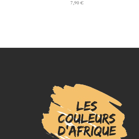
7,90
€