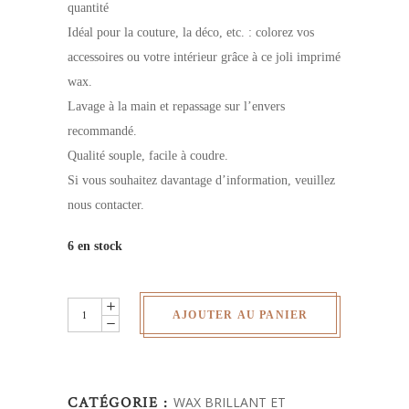
quantité
Idéal pour la couture, la déco, etc. : colorez vos
accessoires ou votre intérieur grâce à ce joli imprimé
wax.
Lavage à la main et repassage sur l’envers
recommandé.
Qualité souple, facile à coudre.
Si vous souhaitez davantage d’information, veuillez
nous contacter.
6 en stock
Wax
AJOUTER AU PANIER
pailletés
-
au
CATÉGORIE :
WAX BRILLANT ET
yard