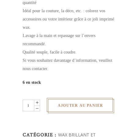
quantité
Idéal pour la couture, la déco, etc. : colorez vos
accessoires ou votre intérieur grâce à ce joli imprimé
wax.
Lavage à la main et repassage sur l’envers
recommandé.
Qualité souple, facile à coudre.
Si vous souhaitez davantage d’information, veuillez
nous contacter.
6 en stock
Wax
AJOUTER AU PANIER
pailletés
-
au
CATÉGORIE :
WAX BRILLANT ET
yard