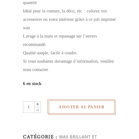
quantité
Idéal pour la couture, la déco, etc. : colorez vos
accessoires ou votre intérieur grâce à ce joli imprimé
wax.
Lavage à la main et repassage sur l’envers
recommandé.
Qualité souple, facile à coudre.
Si vous souhaitez davantage d’information, veuillez
nous contacter.
6 en stock
Wax
AJOUTER AU PANIER
pailletés
-
au
CATÉGORIE :
WAX BRILLANT ET
yard