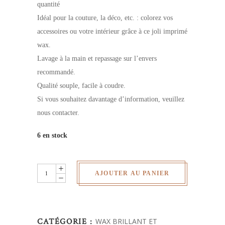
quantité
Idéal pour la couture, la déco, etc. : colorez vos
accessoires ou votre intérieur grâce à ce joli imprimé
wax.
Lavage à la main et repassage sur l’envers
recommandé.
Qualité souple, facile à coudre.
Si vous souhaitez davantage d’information, veuillez
nous contacter.
6 en stock
Wax
AJOUTER AU PANIER
brillant-
au
yard
CATÉGORIE :
WAX BRILLANT ET
quantity