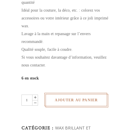
quantité
Idéal pour la couture, la déco, etc. : colorez vos
accessoires ou votre intérieur grâce à ce joli imprimé
wax.
Lavage à la main et repassage sur l’envers
recommandé.
Qualité souple, facile à coudre.
Si vous souhaitez davantage d’information, veuillez
nous contacter.
6 en stock
Wax
AJOUTER AU PANIER
brillant-
au
yard
CATÉGORIE :
WAX BRILLANT ET
quantity