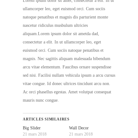
Lorem ipsum dolor sit amet, consectetur a elit. In ut
ullamcorper leo, eget euismod orci. Cum sociis
natoque penatibus et magnis dis parturient monte
nascetur ridiculus musbulum ultricies
aliquam.Lorem ipsum dolor sit ametda dad,
consectetur a elit. In ut ullamcorper leo, eget
euismod orci. Cum sociis natoque penatibus et
magnis. Nec sagittis aliquam malesuada bibendum
arcu vitae elementum. Faucibus ornare suspendisse
sed nisi. Facilisi nullam vehicula ipsum a arcu cursus
vitae congue. Id donec ultrices tincidunt arcu non.
Ac orci phasellus egestas. Amet volutpat consequat
mauris nunc congue.
ARTICLES SIMILAIRES
Big Slider
Wall Decor
21 mars 2018
21 mars 2018