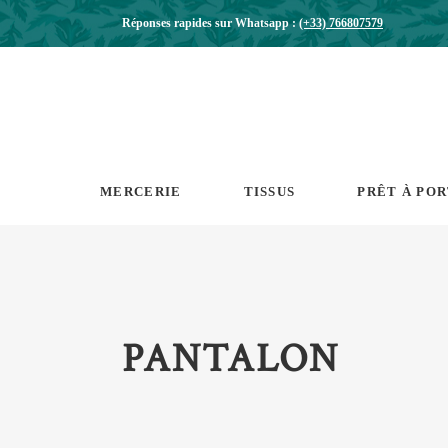
Réponses rapides sur Whatsapp :
(+33) 766807579
MERCERIE
TISSUS
PRÊT À PO
PANTALON